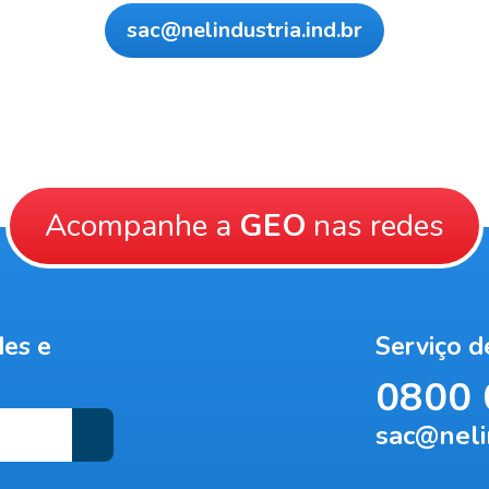
sac@nelindustria.ind.br
Acompanhe a
GEO
nas redes
des e
Serviço 
0800 
sac@nelin