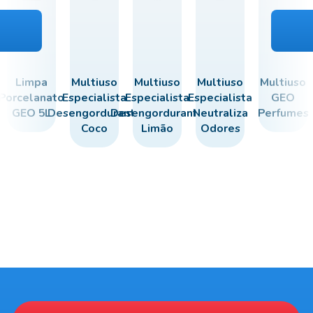
Limpa
Multiuso
Multiuso
Multiuso
Multiuso
Porcelanato
Especialista
Especialista
Especialista
GEO
GEO 5L
Desengordurante
Desengordurante
Neutraliza
Perfumes
Coco
Limão
Odores