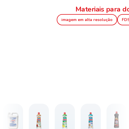
Materiais para 
imagem em alta resolução
FD